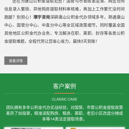
还在为唐山公积金提取犯愁？国管与市管政策混淆、网签合同
信息录入繁琐、异地购房提取材料审核难，再加上工作繁忙没时间
跑腿？别担心！
環宇咨询
深耕唐山公积金代办领域多年，熟通唐山
中心、国管分中心、中直分中心等全区域政策细节，同时覆盖全国
其他地区公积金代办业务，专注解决在职、离职、封存等各类公积
金提取难题，全程代劳让您省心省力，最快3天到账！
查看详情
客户案例
CLASSIC CASE
团队拥有多年公积金代办实战经验，对国管、市管公积金提取政策
差异了如指掌，精准适配购房、租房、离职、老旧小区改造分摊成
本等14类法定提取场景。