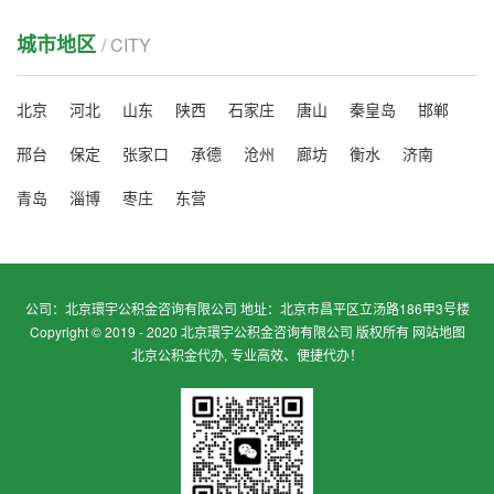
城市地区
/ CITY
北京
河北
山东
陕西
石家庄
唐山
秦皇岛
邯郸
邢台
保定
张家口
承德
沧州
廊坊
衡水
济南
青岛
淄博
枣庄
东营
公司：北京環宇公积金咨询有限公司 地址：北京市昌平区立汤路186甲3号楼
Copyright © 2019 - 2020 北京環宇公积金咨询有限公司 版权所有
网站地图
北京公积金代办, 专业高效、便捷代办！